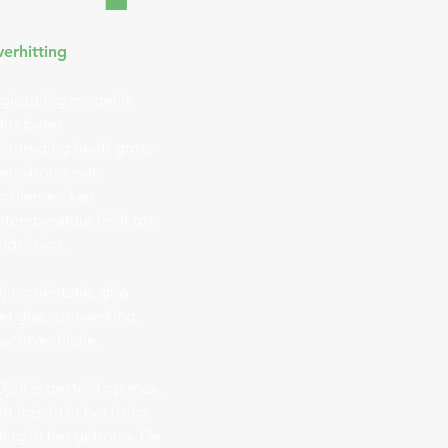
erhitting
giezuinig mogelijk
us beter
intreding heeft grote
 nieuwbouw wat
problemen kan
temperatuur leidt tot
idsrisico.
jn: oriëntatie, glas
et glas, zonwerking,
achtventilatie.
uli is gesteld op max.
ft inzicht in het risico
ding in het gebouw. De