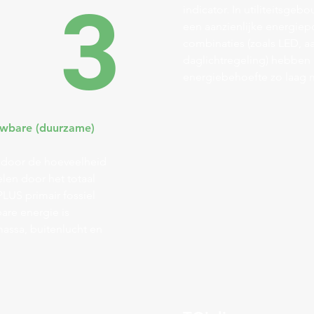
3
indicator.
In utiliteitsgebo
een aanzienlijke energiep
combinaties (zoals LED, 
daglichtregeling) hebben 
energiebehoefte zo laag 
uwbare (duurzame)
 door de hoeveelheid
len door het totaal
LUS primair fossiel
are energie is
assa, buitenlucht en