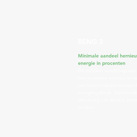
BENG 3
Minimale aandeel hernie
energie in procenten
Dit aandeel wordt bepaald
hernieuwbare energie te de
van hernieuwbare energie P
energiegebruik. Hernieuwb
afkomstig van de zon, biom
bodem.