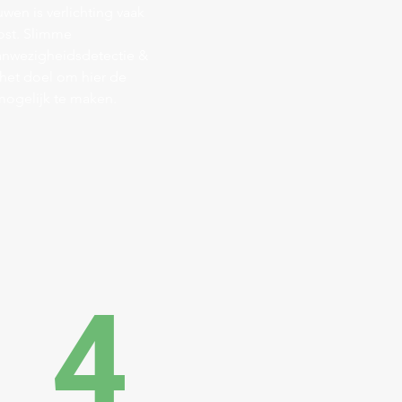
uwen is verlichting vaak
ost.
Slimme
aanwezigheidsdetectie &
het doel om hier de
mogelijk te maken.
4