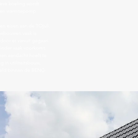
ctieve koeling wordt
 een warmtepomp.
een eisen aan de TOjuli.
gebouwen vaak is
rdoor er vanuit gegaan
minder vaak voorkomt.
een aandacht hoeft te
g in utiliteitsbouw,
geld binnen de BENG-