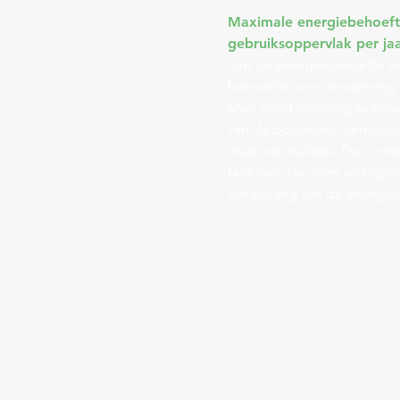
Maximale energiebehoeft
gebruiksoppervlak per ja
Om de energiebehoefte te
behoefte voor verwarming 
Men dient rekening te hou
van de bouwschil, verhoudi
mate van isolatie. De comb
factoren, de vorm en liggi
van belang om de energieb