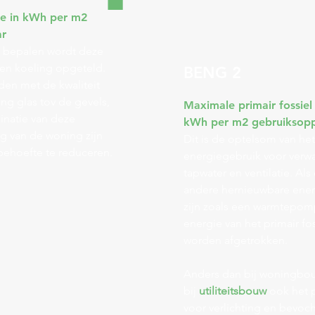
e in kWh per m2
ar
 bepalen wordt deze
en koeling opgeteld.
BENG 2
den met de kwaliteit
ng glas tov de gevels,
Maximale primair fossiel
inatie van deze
kWh per m2 gebruiksoppe
ng van de woning zijn
Dit is de optelsom van het
ehoefte te reduceren.
energiegebruik voor verw
tapwater en ventilatie. Al
andere hernieuwbare ene
zijn zoals een warmtepo
energie van het primair fo
worden afgetrokken.
Anders dan bij woningbou
bij
utiliteitsbouw
ook het p
voor verlichting en bevoc