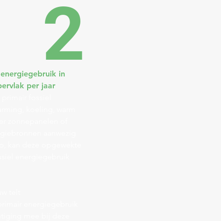
2
 energiegebruik in
rvlak per jaar
 primair fossiel
arming, koeling, warm
s er zonnepanelen of
rgiebronnen aanwezig
mp, kan deze opgewekte
ssiel energiegebruik
w telt
rimair energiegebruik
htiging mee bij deze