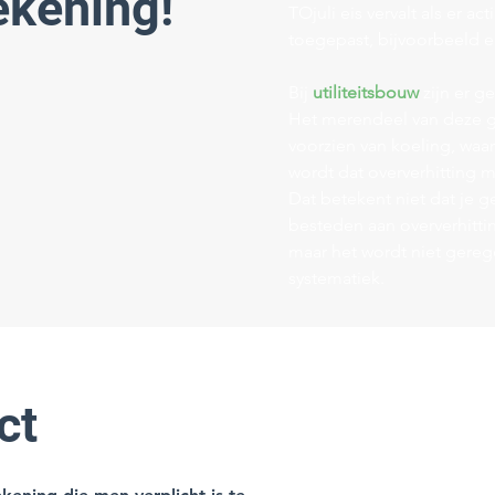
kening!
TOjuli eis vervalt als er a
toegepast, bijvoorbeeld
Bij
utiliteitsbouw
zijn er g
Het merendeel van deze 
voorzien van koeling, waa
wordt dat oververhitting 
Dat betekent niet dat je g
besteden aan oververhittin
maar het wordt niet gere
systematiek.
ct