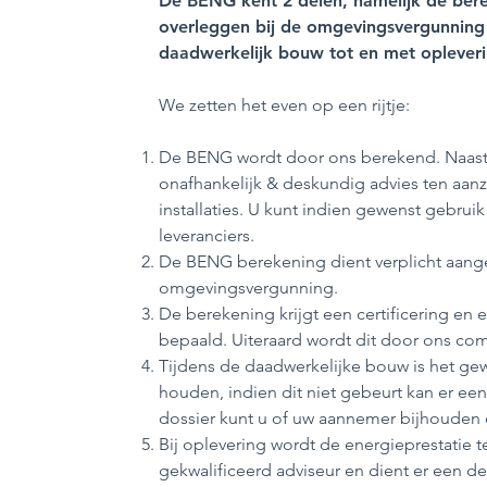
De BENG kent 2 delen, namelijk de berek
overleggen bij de omgevingsvergunning 
daadwerkelijk bouw tot en met oplever
We zetten het even op een rijtje:
De BENG wordt door ons berekend. Naast 
onafhankelijk & deskundig advies ten aan
installaties. U kunt indien gewenst gebru
leveranciers.
De BENG berekening dient verplicht aange
omgevingsvergunning.
De berekening krijgt een certificering en 
bepaald. Uiteraard wordt dit door ons co
Tijdens de daadwerkelijke bouw is het gewe
houden, indien dit niet gebeurt kan er een
dossier kunt u of uw aannemer bijhouden
Bij oplevering wordt de energieprestatie
gekwalificeerd adviseur en dient er een de