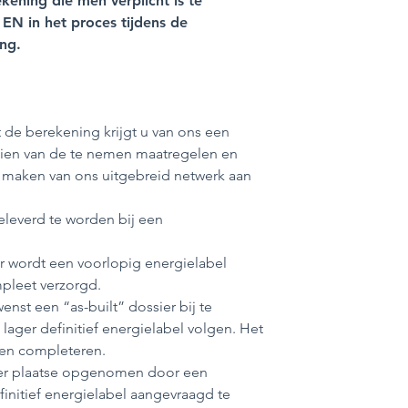
ening die men verplicht is te
EN in het proces tijdens de
ing.
de berekening krijgt u van ons een
zien van de te nemen maatregelen en
ik maken van ons uitgebreid netwerk aan
leverd te worden bij een
er wordt een voorlopig energielabel
mpleet verzorgd.
nst een “as-built” dossier bij te
 lager definitief energielabel volgen. Het
 en completeren.
 ter plaatse opgenomen door een
finitief energielabel aangevraagd te