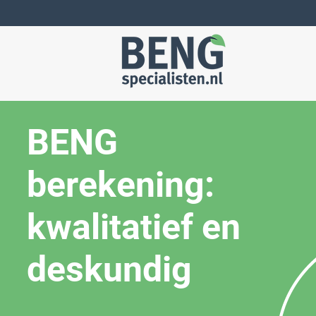
BENG
berekening:
kwalitatief en
deskundig