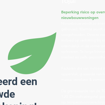
TOjuli
Beperking risico op overv
nieuwbouwwoningen
Nieuwbouw wordt zo ener
gebouwd. Warmte wordt d
vastgehouden. Directe zon
invloed op verhitting bij
uiteindelijk in de zomer 
opleveren. Te hoge binnen
overlast en zelfs gezondhe
Factoren die van invloed zi
oppervlak, g-waarde van h
erd een
massa, ventilatie & zomern
wde
De grenswaarde van de TOj
1,20. Dit indicatiegetal gee
op temperatuuroverschrij