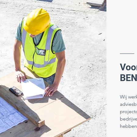
Voor
BEN
Wij wer
adviesb
project
bedrijv
hebben