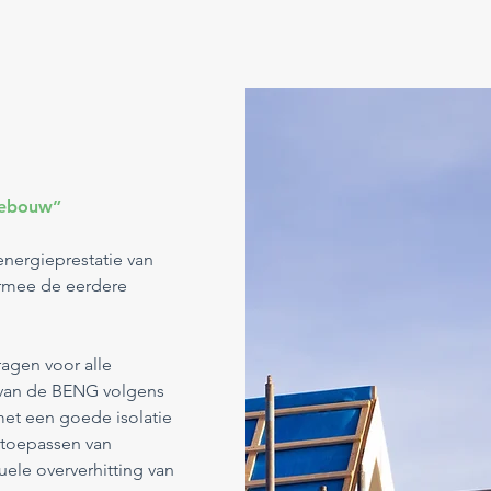
Gebouw”
nergieprestatie van
armee de eerdere
agen voor alle
van de BENG volgens
t een goede isolatie
t toepassen van
ele oververhitting van