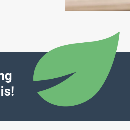
ing
is!