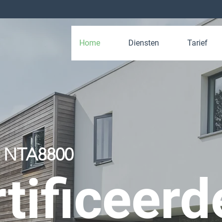
Home
Diensten
Tarief
w NTA8800
tificeerd