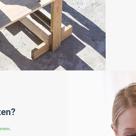
ten?
nnen.