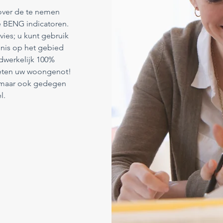
 over de te nemen
 BENG indicatoren.
vies; u kunt gebruik
nis op het gebied
adwerkelijk 100%
rgeten uw woongenot!
g maar ook gedegen
l.