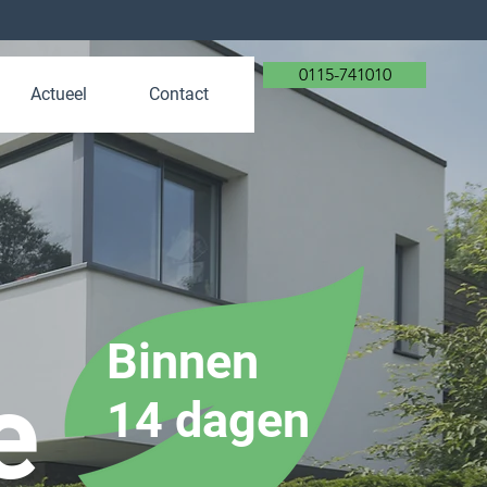
0115-741010
Actueel
Contact
Binnen
e
14 dagen