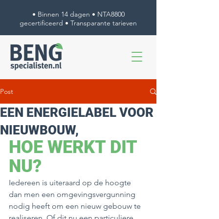
• Binnen 14 dagen • NTA8800
gecertificeerd • Transparante tarieven
Post
EEN ENERGIELABEL VOOR
NIEUWBOUW,
HOE WERKT DIT 
NU?
Iedereen is uiteraard op de hoogte 
dan men een omgevingsvergunning 
nodig heeft om een nieuw gebouw te 
realiseren. Of dit nu een particuliere 