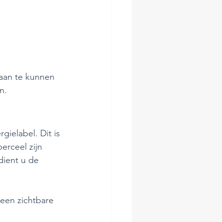
 aan te kunnen 
n. 
gielabel. Dit is 
erceel zijn 
dient u de 
 een zichtbare 