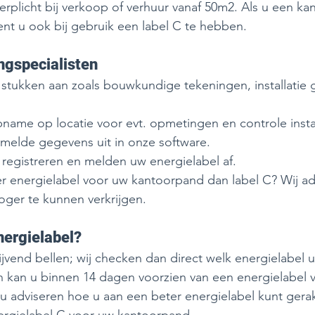
verplicht bij verkoop of verhuur vanaf 50m2. Als u een ka
nt u ook bij gebruik een label C te hebben. 
ngspecialisten 
e stukken aan zoals bouwkundige tekeningen, installatie
ame op locatie voor evt. opmetingen en controle install
melde gegevens uit in onze software. 
 registreren en melden uw energielabel af. 
er energielabel voor uw kantoorpand dan label C? Wij a
oger te kunnen verkrijgen. 
nergielabel? 
lijvend bellen; wij checken dan direct welk energielabel 
n kan u binnen 14 dagen voorzien van een energielabel 
u adviseren hoe u aan een beter energielabel kunt gera