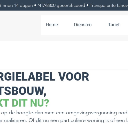
Binnen 14 dagen • NTA8800 gecertificeerd • Transparante tarie
Home
Diensten
Tarief
RGIELABEL VOOR
ITSBOUW,
T DIT NU?
rd op de hoogte dan men een omgevingsvergunning nodi
realiseren. Of dit nu een particuliere woning is of een 