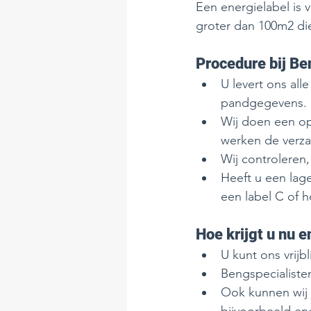
Een energielabel is 
groter dan 100m2 die
Procedure bij Be
U levert ons all
pandgegevens. 
Wij doen een opn
werken de verza
Wij controleren,
Heeft u een lag
een label C of h
Hoe krijgt u nu e
U kunt ons vrijb
Bengspecialiste
Ook kunnen wij 