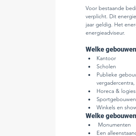
Voor bestaande bedrij
verplicht. Dit energ
jaar geldig. Het en
energieadviseur. 
Welke gebouwen z
Kantoor
Scholen
Publieke gebouw
vergadercentra,
Horeca & logies
Sportgebouwen
Winkels en sho
Welke gebouwen z
 Monumenten
Een alleenstaa