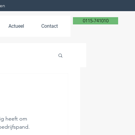
ven
0115-741010
Actueel
Contact
g heeft om 
bedrijfspand. 