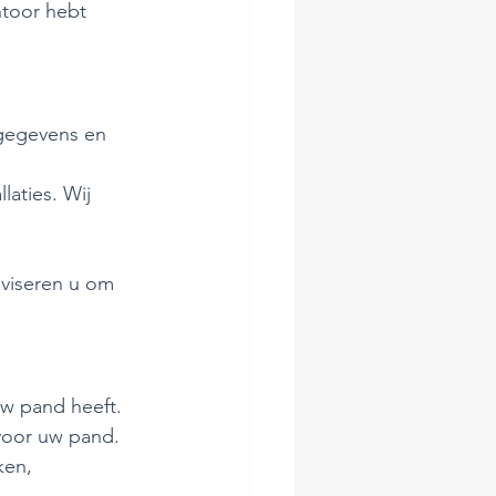
ntoor hebt 
 gegevens en 
aties. Wij 
dviseren u om 
uw pand heeft.
voor uw pand.
ken, 